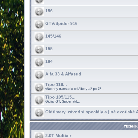
156
GTV/Spider 916
145/146
155
164
Alfa 33 & Alfasud
Tipo 116...
všechny transaxle od Alfetty až po 75...
Tipo 105/115...
Giulia, GT, Spider atd...
Oldtimery, závodní speciály a jiné exotické Al
TECHNIK
2.0T Multiair