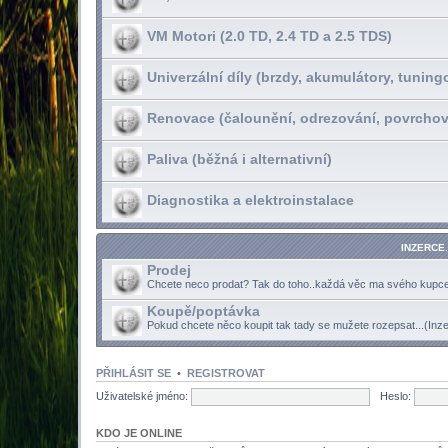
VM Motori (2.0 TD, 2.4 TD a 2.5 TDS)
Univerzální díly (brzdy, akumulátory, tuning
Renovace (čalounění, odrezování, povrchov
Paliva (běžná i alternativní)
Diagnostika a elektroinstalace
INZERCE.
Prodej
Chcete neco prodat? Tak do toho..každá věc ma svého kupce.
Koupě/poptávka
Pokud chcete něco koupit tak tady se mužete rozepsat...(Inz
PŘIHLÁSIT SE
•
REGISTROVAT
Uživatelské jméno:
Heslo:
KDO JE ONLINE