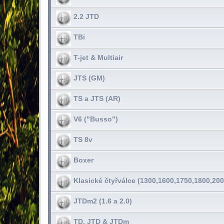
2.2 JTD
TBi
T-jet & Multiair
JTS (GM)
TS a JTS (AR)
V6 ("Busso")
TS 8v
Boxer
Klasické čtyřválce (1300,1600,1750,1800,200
JTDm2 (1.6 a 2.0)
TD, JTD & JTDm