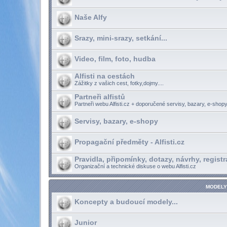
Naše Alfy
Srazy, mini-srazy, setkání...
Video, film, foto, hudba
Alfisti na cestách
Zážitky z vašich cest, fotky,dojmy....
Partneři alfistů
Partneři webu Alfisti.cz + doporučené servisy, bazary, e-shopy
Servisy, bazary, e-shopy
Propagační předměty - Alfisti.cz
Pravidla, připomínky, dotazy, návrhy, registr
Organizační a technické diskuse o webu Alfisti.cz
MODELY
Koncepty a budoucí modely...
Junior