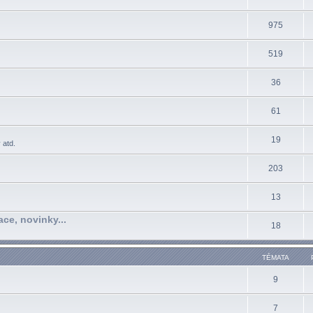
975
519
36
61
19
 atd.
203
13
ace, novinky...
18
TÉMATA
9
7