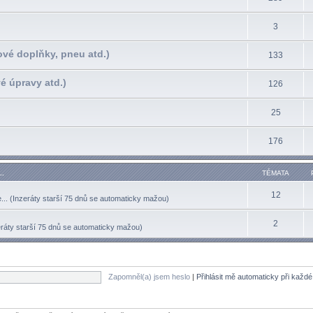
3
ové doplňky, pneu atd.)
133
é úpravy atd.)
126
25
176
..
TÉMATA
12
.. (Inzeráty starší 75 dnů se automaticky mažou)
2
eráty starší 75 dnů se automaticky mažou)
Zapomněl(a) jsem heslo
|
Přihlásit mě automaticky při každ