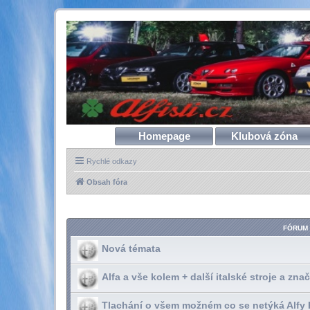
Homepage
Klubová zóna
Rychlé odkazy
Obsah fóra
FÓRUM
Nová témata
Alfa a vše kolem + další italské stroje a zna
Tlachání o všem možném co se netýká Alfy 