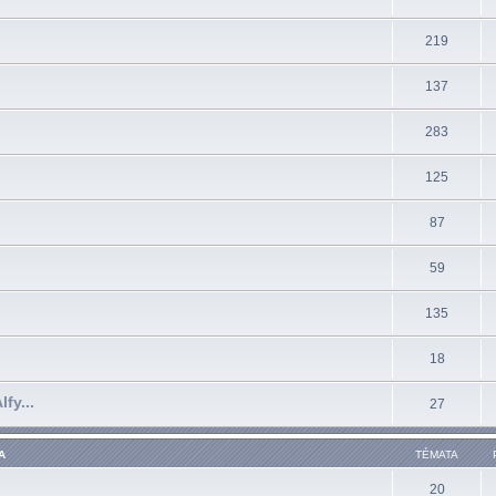
219
137
283
125
87
59
135
18
fy...
27
A
TÉMATA
20