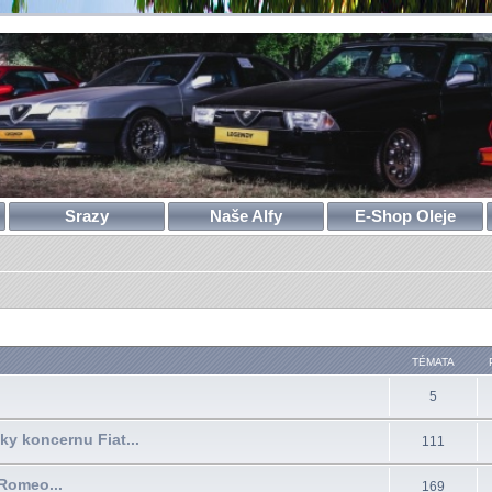
Srazy
Naše Alfy
E-Shop Oleje
TÉMATA
5
čky koncernu Fiat...
111
Romeo...
169