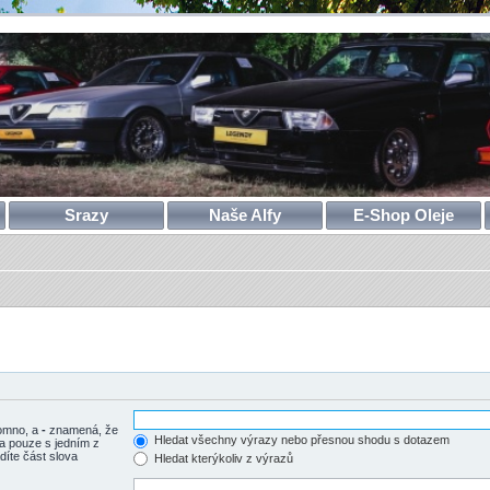
Srazy
Naše Alfy
E-Shop Oleje
tomno, a
-
znamená, že
Hledat všechny výrazy nebo přesnou shodu s dotazem
a pouze s jedním z
díte část slova
Hledat kterýkoliv z výrazů