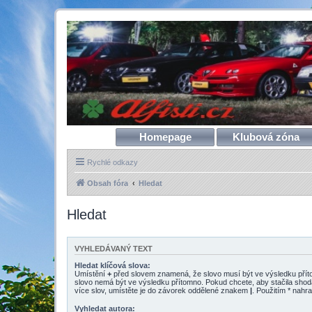
Homepage
Klubová zóna
Rychlé odkazy
Obsah fóra
Hledat
Hledat
VYHLEDÁVANÝ TEXT
Hledat klíčová slova:
Umístění
+
před slovem znamená, že slovo musí být ve výsledku pří
slovo nemá být ve výsledku přítomno. Pokud chcete, aby stačila shod
více slov, umístěte je do závorek oddělené znakem
|
. Použitím * nahra
Vyhledat autora: