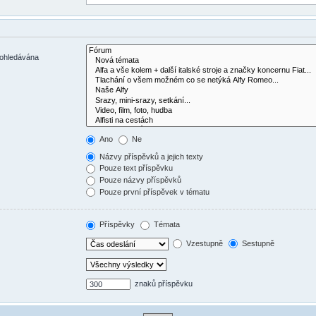
rohledávána
Ano
Ne
Názvy příspěvků a jejich texty
Pouze text příspěvku
Pouze názvy příspěvků
Pouze první příspěvek v tématu
Příspěvky
Témata
Vzestupně
Sestupně
znaků příspěvku