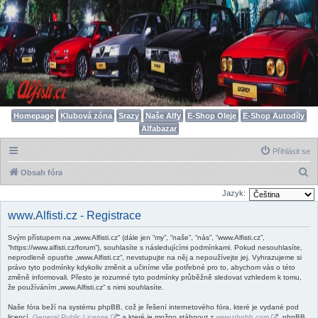
Homepage
Klubová zóna
Srazy
Naše Alfy
E-Shop Oleje
E-Shop Autodíly
Alfabazar
Přihlásit se
H
Obsah fóra
l
Jazyk:
e
www.Alfisti.cz - Registrace
d
Svým přístupem na „www.Alfisti.cz“ (dále jen “my”, “naše”, “nás”, “www.Alfisti.cz”,
a
“https://www.alfisti.cz/forum”), souhlasíte s následujícími podmínkami. Pokud nesouhlasíte,
t
neprodleně opusťte „www.Alfisti.cz“, nevstupujte na něj a nepoužívejte jej. Vyhrazujeme si
právo tyto podmínky kdykoliv změnit a učiníme vše potřebné pro to, abychom vás o této
změně informovali. Přesto je rozumné tyto podmínky průběžně sledovat vzhledem k tomu,
že používáním „www.Alfisti.cz“ s nimi souhlasíte.
Naše fóra beží na systému phpBB, což je řešení internetového fóra, které je vydané pod
licencí „
General Public License
“ a které je možno stáhnout z
www.phpbb.com
. phpBB