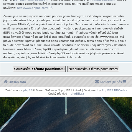
software pouze zprostředkovává internetové diskuze. Pro další informace o phpBB
navštivte:
http://www.phpbb.com/
.
Zavazujete se nepřispívat na fórum pohoršujícím, hanlivým, nevhodným, vulgárním nebo
jiným materiálem, který by mohl porušovat platné zákony ve vaší zemi, zákony v zemi, kde
sídlí „www.Alfisti.cz“, nebo platné mezinárodní právo. Tato činnost může vést k okamžitému a
trvalému vykázání z fóra a/nebo upozornění vašeho poskytovatele internetových služeb
(ISP) na vaši činnost, pokud bude uznáno za nutné. IP adresy všech příspěvků jsou
ukládány pro případné uplatnění těchto opatření. Souhlasíte s tím, že „www.Alfisti.cz“ má
právo odstranit, upravit, přesunout nebo uzamknout jakékoliv téma nebo příspěvek, pokud
to bude považovat za nutné. Jako uživatel souhlasíte se všemi údaji uloženými v databázi.
Přestože „www.Alfisti.cz“ ani phpBB neposkytne tyto informace třetí straně nebo cizím
osobám, nepřebírá „www.Alfisti.cz“ ani phpBB zodpovědnost za jakýkoliv pokus o vniknutí
do systému, který by mohl vést ke kompromitaci těchto dat.
Obsah fóra
Kontaktujte nás
Založeno na
phpBB
® Forum Software © phpBB Limited | Designed by
PhpBB3 BBCodes
Český překlad –
phpBB.cz