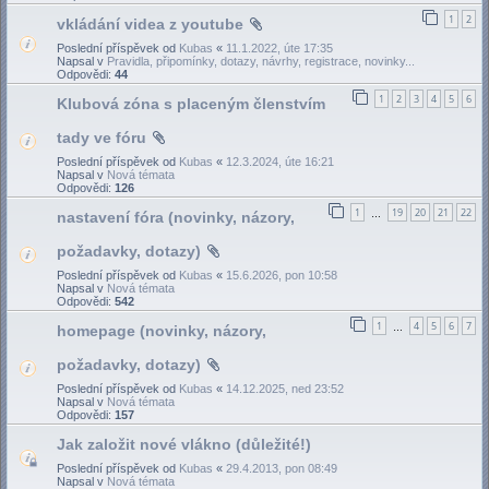
1
2
vkládání videa z youtube
Poslední příspěvek od
Kubas
«
11.1.2022, úte 17:35
Napsal v
Pravidla, připomínky, dotazy, návrhy, registrace, novinky...
Odpovědi:
44
1
2
3
4
5
6
Klubová zóna s placeným členstvím
tady ve fóru
Poslední příspěvek od
Kubas
«
12.3.2024, úte 16:21
Napsal v
Nová témata
Odpovědi:
126
1
19
20
21
22
nastavení fóra (novinky, názory,
…
požadavky, dotazy)
Poslední příspěvek od
Kubas
«
15.6.2026, pon 10:58
Napsal v
Nová témata
Odpovědi:
542
1
4
5
6
7
homepage (novinky, názory,
…
požadavky, dotazy)
Poslední příspěvek od
Kubas
«
14.12.2025, ned 23:52
Napsal v
Nová témata
Odpovědi:
157
Jak založit nové vlákno (důležité!)
Poslední příspěvek od
Kubas
«
29.4.2013, pon 08:49
Napsal v
Nová témata