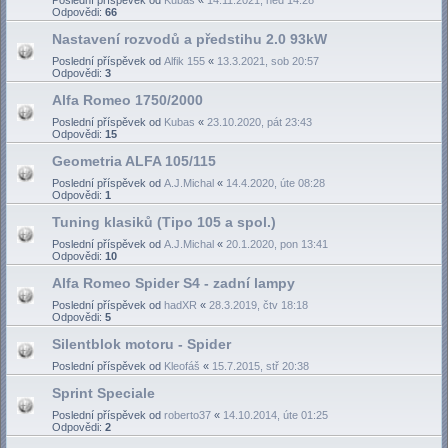
Odpovědi:
66
Nastavení rozvodů a předstihu 2.0 93kW
Poslední příspěvek od
Alfik 155
«
13.3.2021, sob 20:57
Odpovědi:
3
Alfa Romeo 1750/2000
Poslední příspěvek od
Kubas
«
23.10.2020, pát 23:43
Odpovědi:
15
Geometria ALFA 105/115
Poslední příspěvek od
A.J.Michal
«
14.4.2020, úte 08:28
Odpovědi:
1
Tuning klasiků (Tipo 105 a spol.)
Poslední příspěvek od
A.J.Michal
«
20.1.2020, pon 13:41
Odpovědi:
10
Alfa Romeo Spider S4 - zadní lampy
Poslední příspěvek od
hadXR
«
28.3.2019, čtv 18:18
Odpovědi:
5
Silentblok motoru - Spider
Poslední příspěvek od
Kleofáš
«
15.7.2015, stř 20:38
Sprint Speciale
Poslední příspěvek od
roberto37
«
14.10.2014, úte 01:25
Odpovědi:
2