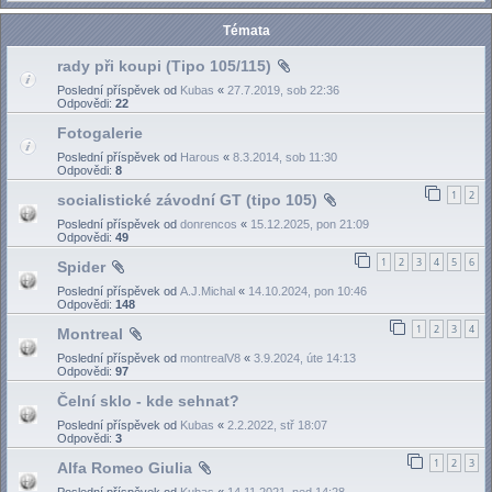
Témata
rady při koupi (Tipo 105/115)
Poslední příspěvek od
Kubas
«
27.7.2019, sob 22:36
Odpovědi:
22
Fotogalerie
Poslední příspěvek od
Harous
«
8.3.2014, sob 11:30
Odpovědi:
8
1
2
socialistické závodní GT (tipo 105)
Poslední příspěvek od
donrencos
«
15.12.2025, pon 21:09
Odpovědi:
49
1
2
3
4
5
6
Spider
Poslední příspěvek od
A.J.Michal
«
14.10.2024, pon 10:46
Odpovědi:
148
1
2
3
4
Montreal
Poslední příspěvek od
montrealV8
«
3.9.2024, úte 14:13
Odpovědi:
97
Čelní sklo - kde sehnat?
Poslední příspěvek od
Kubas
«
2.2.2022, stř 18:07
Odpovědi:
3
1
2
3
Alfa Romeo Giulia
Poslední příspěvek od
Kubas
«
14.11.2021, ned 14:28