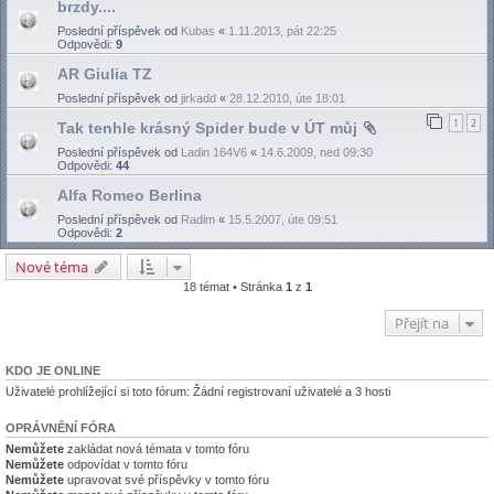
brzdy....
Poslední příspěvek od
Kubas
«
1.11.2013, pát 22:25
Odpovědi:
9
AR Giulia TZ
Poslední příspěvek od
jirkadd
«
28.12.2010, úte 18:01
1
2
Tak tenhle krásný Spider bude v ÚT můj
Poslední příspěvek od
Ladin 164V6
«
14.6.2009, ned 09:30
Odpovědi:
44
Alfa Romeo Berlina
Poslední příspěvek od
Radim
«
15.5.2007, úte 09:51
Odpovědi:
2
Nové téma
18 témat • Stránka
1
z
1
Přejít na
KDO JE ONLINE
Uživatelé prohlížející si toto fórum: Žádní registrovaní uživatelé a 3 hosti
OPRÁVNĚNÍ FÓRA
Nemůžete
zakládat nová témata v tomto fóru
Nemůžete
odpovídat v tomto fóru
Nemůžete
upravovat své příspěvky v tomto fóru