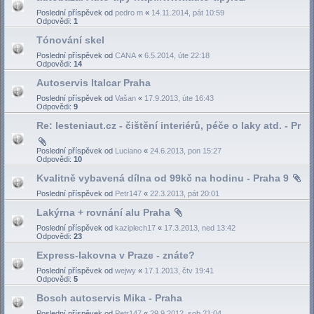
Poslední příspěvek od
pedro m
«
14.11.2014, pát 10:59
Odpovědi:
1
Tónování skel
Poslední příspěvek od
CANA
«
6.5.2014, úte 22:18
Odpovědi:
14
Autoservis Italcar Praha
Poslední příspěvek od
Vašan
«
17.9.2013, úte 16:43
Odpovědi:
9
Re: lesteniaut.cz - čištění interiérů, péče o laky atd. - Pr
Poslední příspěvek od
Luciano
«
24.6.2013, pon 15:27
Odpovědi:
10
Kvalitně vybavená dílna od 99kč na hodinu - Praha 9
Poslední příspěvek od
Petr147
«
22.3.2013, pát 20:01
Lakýrna + rovnání alu Praha
Poslední příspěvek od
kaziplech17
«
17.3.2013, ned 13:42
Odpovědi:
23
Express-lakovna v Praze - znáte?
Poslední příspěvek od
wejwy
«
17.1.2013, čtv 19:41
Odpovědi:
5
Bosch autoservis Mika - Praha
Poslední příspěvek od
Petr147
«
29.9.2012, sob 21:04