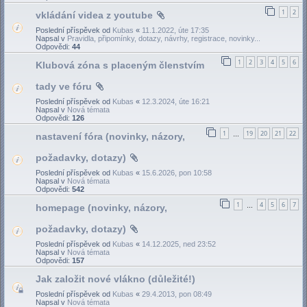
1
2
vkládání videa z youtube
Poslední příspěvek od
Kubas
«
11.1.2022, úte 17:35
Napsal v
Pravidla, připomínky, dotazy, návrhy, registrace, novinky...
Odpovědi:
44
1
2
3
4
5
6
Klubová zóna s placeným členstvím
tady ve fóru
Poslední příspěvek od
Kubas
«
12.3.2024, úte 16:21
Napsal v
Nová témata
Odpovědi:
126
1
19
20
21
22
nastavení fóra (novinky, názory,
…
požadavky, dotazy)
Poslední příspěvek od
Kubas
«
15.6.2026, pon 10:58
Napsal v
Nová témata
Odpovědi:
542
1
4
5
6
7
homepage (novinky, názory,
…
požadavky, dotazy)
Poslední příspěvek od
Kubas
«
14.12.2025, ned 23:52
Napsal v
Nová témata
Odpovědi:
157
Jak založit nové vlákno (důležité!)
Poslední příspěvek od
Kubas
«
29.4.2013, pon 08:49
Napsal v
Nová témata