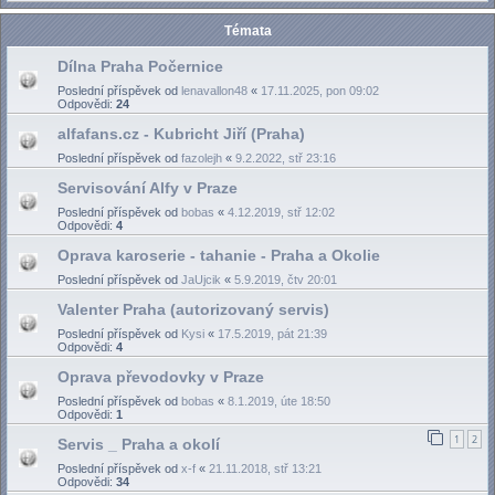
Témata
Dílna Praha Počernice
Poslední příspěvek od
lenavallon48
«
17.11.2025, pon 09:02
Odpovědi:
24
alfafans.cz - Kubricht Jiří (Praha)
Poslední příspěvek od
fazolejh
«
9.2.2022, stř 23:16
Servisování Alfy v Praze
Poslední příspěvek od
bobas
«
4.12.2019, stř 12:02
Odpovědi:
4
Oprava karoserie - tahanie - Praha a Okolie
Poslední příspěvek od
JaUjcik
«
5.9.2019, čtv 20:01
Valenter Praha (autorizovaný servis)
Poslední příspěvek od
Kysi
«
17.5.2019, pát 21:39
Odpovědi:
4
Oprava převodovky v Praze
Poslední příspěvek od
bobas
«
8.1.2019, úte 18:50
Odpovědi:
1
1
2
Servis _ Praha a okolí
Poslední příspěvek od
x-f
«
21.11.2018, stř 13:21
Odpovědi:
34