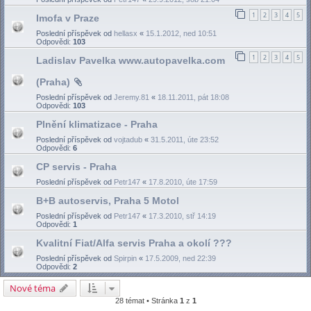
1
2
3
4
5
Imofa v Praze
Poslední příspěvek od
hellasx
«
15.1.2012, ned 10:51
Odpovědi:
103
1
2
3
4
5
Ladislav Pavelka www.autopavelka.com
(Praha)
Poslední příspěvek od
Jeremy.81
«
18.11.2011, pát 18:08
Odpovědi:
103
Plnění klimatizace - Praha
Poslední příspěvek od
vojtadub
«
31.5.2011, úte 23:52
Odpovědi:
6
CP servis - Praha
Poslední příspěvek od
Petr147
«
17.8.2010, úte 17:59
B+B autoservis, Praha 5 Motol
Poslední příspěvek od
Petr147
«
17.3.2010, stř 14:19
Odpovědi:
1
Kvalitní Fiat/Alfa servis Praha a okolí ???
Poslední příspěvek od
Spirpin
«
17.5.2009, ned 22:39
Odpovědi:
2
Nové téma
28 témat • Stránka
1
z
1