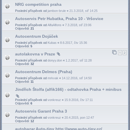
NRG competition praha
Poslední příspěvek od
jambon-brule
«
21.3.2018, stř 14:25
Autoservis Petr Hubatka, Praha 10 - Vršovice
Poslední příspěvek od
AlfaAlfons
«
7.3.2018, stř 23:06
Odpovědi:
21
Autocentrum Dojáček
Poslední příspěvek od
Kubas
«
8.6.2017, čtv 15:36
Odpovědi:
5
1
2
autolakovna v Praze
Poslední příspěvek od
donyy.don
«
1.2.2017, stř 11:28
Odpovědi:
32
Autocentrum Delmos (Praha)
Poslední příspěvek od
mrkvak
«
14.12.2016, stř 14:50
Odpovědi:
11
Jindřich Štolfa (alfik166) - odtahovka Praha + minibus
Poslední příspěvek od
vonkreuz
«
15.9.2016, čtv 17:11
Odpovědi:
6
Autoservis Garant Praha 3
Poslední příspěvek od
vonkreuz
«
20.4.2015, pon 12:47
Odpovědi:
12
autobazar Auto-tipy http://www.auto-tipy.cz/