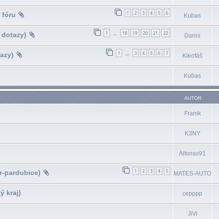
1
2
3
4
5
6
 fóru
Kubas
1
18
19
20
21
22
 dotazy)
…
Danni
1
3
4
5
6
7
azy)
…
Kleofáš
Kubas
AUTOR
Franik
K3NY
Alfonso91
1
2
3
4
5
r-pardubice)
MATES-AUTO
ý kraj)
cepppp
JiVi