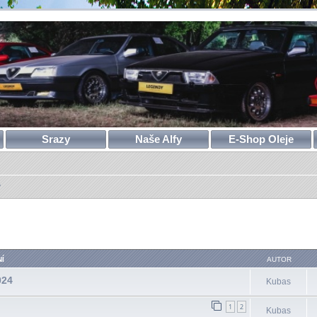
Srazy
Naše Alfy
E-Shop Oleje
ý
ilé hledání
Í
AUTOR
024
Kubas
1
2
Kubas