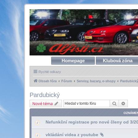
Homepage
Klubová zóna
Rychlé odkazy
Obsah fóra
Fórum
Servisy, bazary, e-shopy
Pardubick
Pardubický
Hledat
Pokroč
Nové téma
OZNÁMEN
Nefunkční registrace pro nové členy od 3/2
vkládání videa z youtube