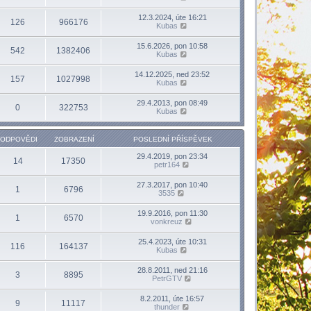
12.3.2024, úte 16:21
126
966176
Kubas
15.6.2026, pon 10:58
542
1382406
Kubas
14.12.2025, ned 23:52
157
1027998
Kubas
29.4.2013, pon 08:49
0
322753
Kubas
ODPOVĚDI
ZOBRAZENÍ
POSLEDNÍ PŘÍSPĚVEK
29.4.2019, pon 23:34
14
17350
petr164
27.3.2017, pon 10:40
1
6796
3535
19.9.2016, pon 11:30
1
6570
vonkreuz
25.4.2023, úte 10:31
116
164137
Kubas
28.8.2011, ned 21:16
3
8895
PetrGTV
8.2.2011, úte 16:57
9
11117
thunder