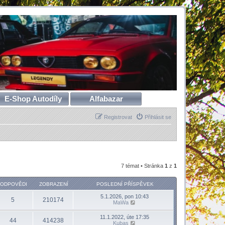
E-Shop Autodíly
Alfabazar
Registrovat
Přihlásit se
7 témat • Stránka
1
z
1
ODPOVĚDI
ZOBRAZENÍ
POSLEDNÍ PŘÍSPĚVEK
5.1.2026, pon 10:43
5
210174
MaWa
11.1.2022, úte 17:35
44
414238
Kubas