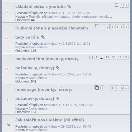
1
2
vkládání videa z youtube
Poslední příspěvek od
Kubas
«
11.1.2022, úte 17:35
Napsal v
Pravidla, připomínky, dotazy, návrhy, registrace, novinky...
Odpovědi:
44
1
2
3
4
5
6
Klubová zóna s placeným členstvím
tady ve fóru
Poslední příspěvek od
Kubas
«
12.3.2024, úte 16:21
Napsal v
Nová témata
Odpovědi:
126
1
19
20
21
22
nastavení fóra (novinky, názory,
…
požadavky, dotazy)
Poslední příspěvek od
Kubas
«
15.6.2026, pon 10:58
Napsal v
Nová témata
Odpovědi:
542
1
4
5
6
7
homepage (novinky, názory,
…
požadavky, dotazy)
Poslední příspěvek od
Kubas
«
14.12.2025, ned 23:52
Napsal v
Nová témata
Odpovědi:
157
Jak založit nové vlákno (důležité!)
Poslední příspěvek od
Kubas
«
29.4.2013, pon 08:49
Napsal v
Nová témata