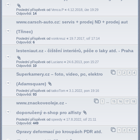
Poslední příspěvek od
Venca.P
«
4.12.2018, úte 19:29
Odpovědi:
14
www.carsch-auto.cz: servis + prodej ND + prodej aut
(Třinec)
Poslední příspěvek od
vonkreuz
«
19.7.2017, stř 17:14
Odpovědi:
6
lesteniaut.cz - čištění interiérů, péče o laky atd. - Praha
Poslední příspěvek od
Luciano
«
24.6.2013, pon 15:27
Odpovědi:
10
1
2
3
4
Superkamery.cz – foto, video, pc, elektro
(Adamsquare)
Poslední příspěvek od
tatkoTom
«
3.1.2022, pon 19:16
Odpovědi:
93
1
15
16
17
18
www.znackoveoleje.cz -
…
doporučený e-shop pro alfisty
Poslední příspěvek od
speedy
«
17.8.2022, stř 21:11
Odpovědi:
449
1
2
3
4
Opravy deformací po kroupách PDR atd.