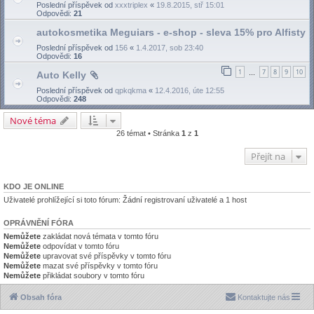
Poslední příspěvek od
xxxtriplex
«
19.8.2015, stř 15:01
Odpovědi:
21
autokosmetika Meguiars - e-shop - sleva 15% pro Alfisty
Poslední příspěvek od
156
«
1.4.2017, sob 23:40
Odpovědi:
16
1
7
8
9
10
Auto Kelly
…
Poslední příspěvek od
qpkqkma
«
12.4.2016, úte 12:55
Odpovědi:
248
Nové téma
26 témat • Stránka
1
z
1
Přejít na
KDO JE ONLINE
Uživatelé prohlížející si toto fórum: Žádní registrovaní uživatelé a 1 host
OPRÁVNĚNÍ FÓRA
Nemůžete
zakládat nová témata v tomto fóru
Nemůžete
odpovídat v tomto fóru
Nemůžete
upravovat své příspěvky v tomto fóru
Nemůžete
mazat své příspěvky v tomto fóru
Nemůžete
přikládat soubory v tomto fóru
Obsah fóra
Kontaktujte nás