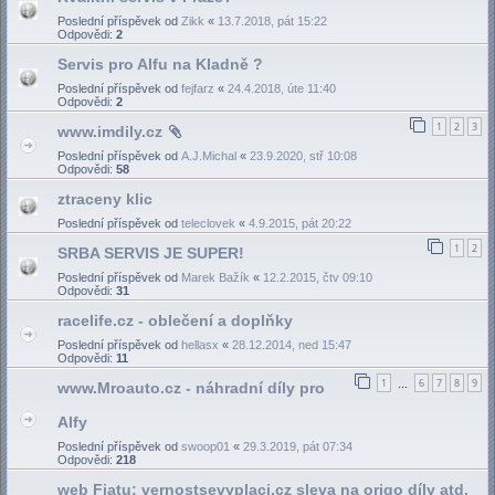
Poslední příspěvek od
Zikk
«
13.7.2018, pát 15:22
Odpovědi:
2
Servis pro Alfu na Kladně ?
Poslední příspěvek od
fejfarz
«
24.4.2018, úte 11:40
Odpovědi:
2
1
2
3
www.imdily.cz
Poslední příspěvek od
A.J.Michal
«
23.9.2020, stř 10:08
Odpovědi:
58
ztraceny klic
Poslední příspěvek od
teleclovek
«
4.9.2015, pát 20:22
1
2
SRBA SERVIS JE SUPER!
Poslední příspěvek od
Marek Bažík
«
12.2.2015, čtv 09:10
Odpovědi:
31
racelife.cz - oblečení a doplňky
Poslední příspěvek od
hellasx
«
28.12.2014, ned 15:47
Odpovědi:
11
1
6
7
8
9
www.Mroauto.cz - náhradní díly pro
…
Alfy
Poslední příspěvek od
swoop01
«
29.3.2019, pát 07:34
Odpovědi:
218
web Fiatu: vernostsevyplaci.cz sleva na origo díly atd.