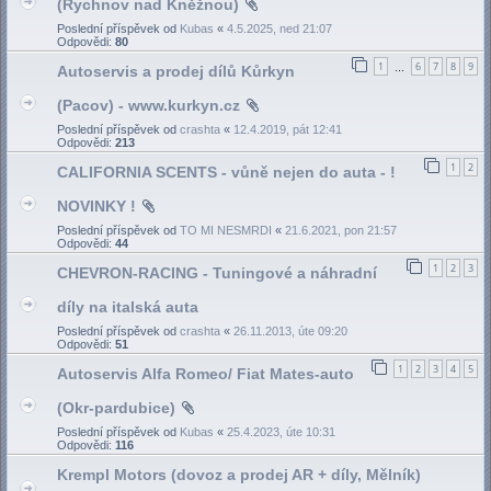
(Rychnov nad Kněžnou)
Poslední příspěvek od
Kubas
«
4.5.2025, ned 21:07
Odpovědi:
80
1
6
7
8
9
Autoservis a prodej dílů Kůrkyn
…
(Pacov) - www.kurkyn.cz
Poslední příspěvek od
crashta
«
12.4.2019, pát 12:41
Odpovědi:
213
1
2
CALIFORNIA SCENTS - vůně nejen do auta - !
NOVINKY !
Poslední příspěvek od
TO MI NESMRDI
«
21.6.2021, pon 21:57
Odpovědi:
44
1
2
3
CHEVRON-RACING - Tuningové a náhradní
díly na italská auta
Poslední příspěvek od
crashta
«
26.11.2013, úte 09:20
Odpovědi:
51
1
2
3
4
5
Autoservis Alfa Romeo/ Fiat Mates-auto
(Okr-pardubice)
Poslední příspěvek od
Kubas
«
25.4.2023, úte 10:31
Odpovědi:
116
Krempl Motors (dovoz a prodej AR + díly, Mělník)