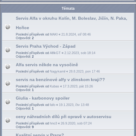
Témata
Servis Alfa v okruhu Kolín, M. Boleslav, Jičín, N. Paka,
Hořice
Poslední příspěvek od
MAKI
«
21.8.2024, stř 08:46
Odpovědi:
2
Servis Praha Východ - Západ
Poslední příspěvek od
AlfikGT
«
2.12.2023, sob 18:14
Odpovědi:
2
Alfa servis někde na vysočině
Poslední příspěvek od
Nagykamil
«
28.8.2023, pon 17:46
servis na benzínové alfy v zlinskom kraji??
Poslední příspěvek od
Kubas
«
17.3.2023, pát 15:26
Odpovědi:
1
Giulia - karbonovy spoiler
Poslední příspěvek od
fafo
«
19.1.2023, čtv 13:48
Odpovědi:
1
ceny náhradních dílů při opravě v autoservisu
Poslední příspěvek od
hno3
«
26.9.2020, sob 07:24
Odpovědi:
9
Kvalitní servis v Praze?