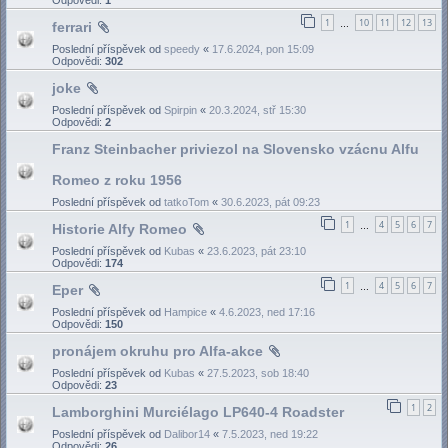
1
10
11
12
13
ferrari
…
Poslední příspěvek od
speedy
«
17.6.2024, pon 15:09
Odpovědi:
302
joke
Poslední příspěvek od
Spirpin
«
20.3.2024, stř 15:30
Odpovědi:
2
Franz Steinbacher priviezol na Slovensko vzácnu Alfu
Romeo z roku 1956
Poslední příspěvek od
tatkoTom
«
30.6.2023, pát 09:23
1
4
5
6
7
Historie Alfy Romeo
…
Poslední příspěvek od
Kubas
«
23.6.2023, pát 23:10
Odpovědi:
174
1
4
5
6
7
Eper
…
Poslední příspěvek od
Hampice
«
4.6.2023, ned 17:16
Odpovědi:
150
pronájem okruhu pro Alfa-akce
Poslední příspěvek od
Kubas
«
27.5.2023, sob 18:40
Odpovědi:
23
1
2
Lamborghini Murciélago LP640-4 Roadster
Poslední příspěvek od
Dalibor14
«
7.5.2023, ned 19:22
Odpovědi:
26