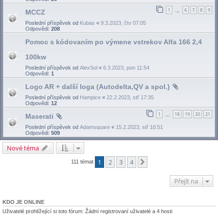
1
6
7
8
9
MCCZ
…
Poslední příspěvek od
Kubas
«
9.3.2023, čtv 07:05
Odpovědi:
208
Pomoc s kódovaním po výmene vstrekov Alfa 166 2,4
100kw
Poslední příspěvek od
AlexSol
«
6.3.2023, pon 11:54
Odpovědi:
1
Logo AR + další loga (Autodelta,QV a spol.)
Poslední příspěvek od
Hampice
«
22.2.2023, stř 17:35
Odpovědi:
12
1
18
19
20
21
Maserati
…
Poslední příspěvek od
Adamsquare
«
15.2.2023, stř 10:51
Odpovědi:
509
Nové téma
1
2
3
4
Další
111 témat
Přejít na
KDO JE ONLINE
Uživatelé prohlížející si toto fórum: Žádní registrovaní uživatelé a 4 hosti