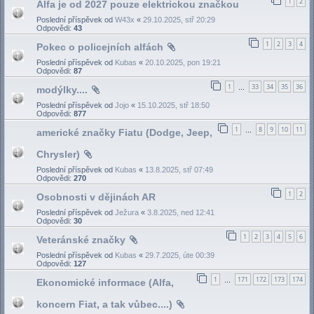
1
2
Alfa je od 2027 pouze elektrickou značkou
Poslední příspěvek od
W43x
«
29.10.2025, stř 20:29
Odpovědi:
43
1
2
3
4
Pokec o policejních alfách
Poslední příspěvek od
Kubas
«
20.10.2025, pon 19:21
Odpovědi:
87
1
33
34
35
36
modýlky....
…
Poslední příspěvek od
Jojo
«
15.10.2025, stř 18:50
Odpovědi:
877
1
8
9
10
11
americké značky Fiatu (Dodge, Jeep,
…
Chrysler)
Poslední příspěvek od
Kubas
«
13.8.2025, stř 07:49
Odpovědi:
270
1
2
Osobnosti v dějinách AR
Poslední příspěvek od
Ježura
«
3.8.2025, ned 12:41
Odpovědi:
30
1
2
3
4
5
6
Veteránské značky
Poslední příspěvek od
Kubas
«
29.7.2025, úte 00:39
Odpovědi:
127
1
171
172
173
174
Ekonomické informace (Alfa,
…
koncern Fiat, a tak vůbec....)