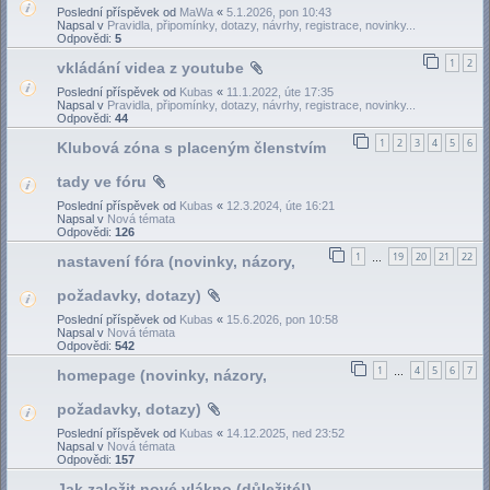
Poslední příspěvek od
MaWa
«
5.1.2026, pon 10:43
Napsal v
Pravidla, připomínky, dotazy, návrhy, registrace, novinky...
Odpovědi:
5
1
2
vkládání videa z youtube
Poslední příspěvek od
Kubas
«
11.1.2022, úte 17:35
Napsal v
Pravidla, připomínky, dotazy, návrhy, registrace, novinky...
Odpovědi:
44
1
2
3
4
5
6
Klubová zóna s placeným členstvím
tady ve fóru
Poslední příspěvek od
Kubas
«
12.3.2024, úte 16:21
Napsal v
Nová témata
Odpovědi:
126
1
19
20
21
22
nastavení fóra (novinky, názory,
…
požadavky, dotazy)
Poslední příspěvek od
Kubas
«
15.6.2026, pon 10:58
Napsal v
Nová témata
Odpovědi:
542
1
4
5
6
7
homepage (novinky, názory,
…
požadavky, dotazy)
Poslední příspěvek od
Kubas
«
14.12.2025, ned 23:52
Napsal v
Nová témata
Odpovědi:
157
Jak založit nové vlákno (důležité!)