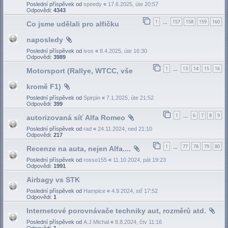
Poslední příspěvek od
speedy
«
17.6.2025, úte 20:57
Odpovědi:
4343
1
157
158
159
160
Co jsme udělali pro alfičku
…
naposledy
Poslední příspěvek od
ivos
«
8.4.2025, úte 16:30
Odpovědi:
3989
1
13
14
15
16
Motorsport (Rallye, WTCC, vše
…
kromě F1)
Poslední příspěvek od
Spirpin
«
7.1.2025, úte 21:52
Odpovědi:
399
1
6
7
8
9
autorizovaná síť Alfa Romeo
…
Poslední příspěvek od
rad
«
24.11.2024, ned 21:10
Odpovědi:
217
1
77
78
79
80
Recenze na auta, nejen Alfa....
…
Poslední příspěvek od
rosso155
«
11.10.2024, pát 19:23
Odpovědi:
1991
Airbagy vs STK
Poslední příspěvek od
Hampice
«
4.9.2024, stř 17:52
Odpovědi:
1
Internetové porovnávače techniky aut, rozměrů atd.
Poslední příspěvek od
A.J.Michal
«
8.8.2024, čtv 11:16
Odpovědi:
1