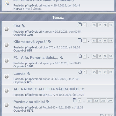
Poslední příspěvek od
Kubas
«
29.4.2013, pon 08:49
Napsal v
Nová témata
Témata
1
46
47
48
49
Fiat
…
Poslední příspěvek od
Harous
«
10.8.2026, pon 00:54
Odpovědi:
1203
1
33
34
35
36
Kilometrová výročí
…
Poslední příspěvek od
Libor075
«
5.8.2026, stř 09:24
Odpovědi:
875
1
56
57
58
59
F1 - Alfa, Ferrari a dalsi....
…
Poslední příspěvek od
speedy
«
16.6.2026, úte 08:43
Odpovědi:
1461
1
25
26
27
28
Lancia
…
Poslední příspěvek od
Kubas
«
26.5.2026, úte 23:48
Odpovědi:
681
ALFA ROMEO ALFETTA NÁHRADNÍ DÍLY
Poslední příspěvek od
MIKE1977
«
10.3.2026, úte 14:24
1
204
205
206
207
Pozdrav na silnici
…
Poslední příspěvek od
Petulin940
«
5.11.2025, stř 11:32
Odpovědi:
5171