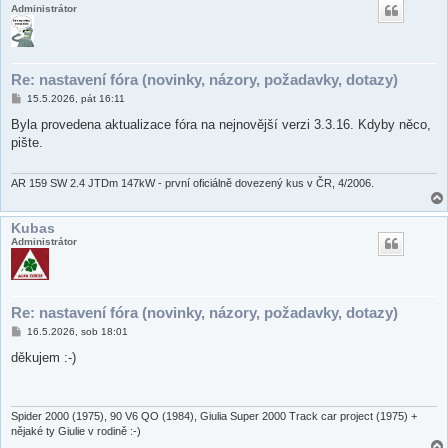
Administrátor
Re: nastavení fóra (novinky, názory, požadavky, dotazy)
P
15.5.2026, pát 16:11
ř
í
Byla provedena aktualizace fóra na nejnovější verzi 3.3.16. Kdyby něco,
s
pište.
p
ě
v
e
AR 159 SW 2.4 JTDm 147kW - první oficiálně dovezený kus v ČR, 4/2006.
k
Kubas
Administrátor
Re: nastavení fóra (novinky, názory, požadavky, dotazy)
P
16.5.2026, sob 18:01
ř
í
děkujem :-)
s
p
ě
v
e
Spider 2000 (1975), 90 V6 QO (1984), Giulia Super 2000 Track car project (1975) +
k
nějaké ty Giulie v rodině :-)