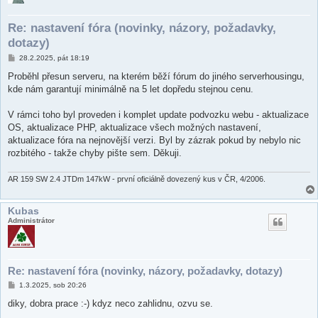
Re: nastavení fóra (novinky, názory, požadavky,
dotazy)
P
28.2.2025, pát 18:19
ř
í
Proběhl přesun serveru, na kterém běží fórum do jiného serverhousingu,
s
kde nám garantují minimálně na 5 let dopředu stejnou cenu.
p
ě
v
V rámci toho byl proveden i komplet update podvozku webu - aktualizace
e
k
OS, aktualizace PHP, aktualizace všech možných nastavení,
aktualizace fóra na nejnovější verzi. Byl by zázrak pokud by nebylo nic
rozbitého - takže chyby pište sem. Děkuji.
AR 159 SW 2.4 JTDm 147kW - první oficiálně dovezený kus v ČR, 4/2006.
Kubas
Administrátor
Re: nastavení fóra (novinky, názory, požadavky, dotazy)
P
1.3.2025, sob 20:26
ř
í
diky, dobra prace :-) kdyz neco zahlidnu, ozvu se.
s