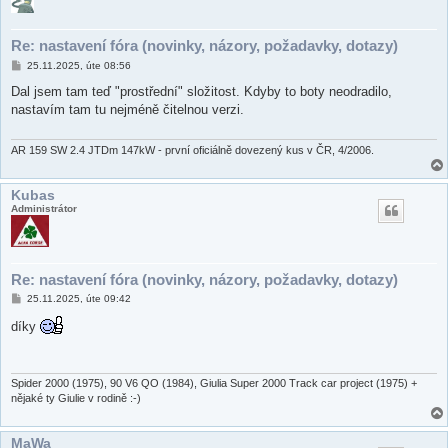
Re: nastavení fóra (novinky, názory, požadavky, dotazy)
P
25.11.2025, úte 08:56
ř
í
Dal jsem tam teď "prostřední" složitost. Kdyby to boty neodradilo,
s
nastavím tam tu nejméně čitelnou verzi.
p
ě
v
e
AR 159 SW 2.4 JTDm 147kW - první oficiálně dovezený kus v ČR, 4/2006.
k
Kubas
Administrátor
Re: nastavení fóra (novinky, názory, požadavky, dotazy)
P
25.11.2025, úte 09:42
ř
í
díky
s
p
ě
v
e
Spider 2000 (1975), 90 V6 QO (1984), Giulia Super 2000 Track car project (1975) +
k
nějaké ty Giulie v rodině :-)
MaWa