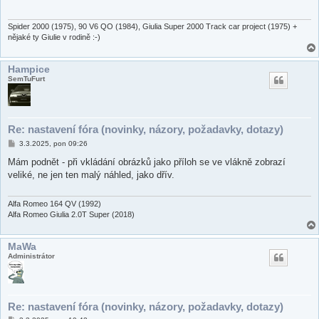
p
ě
v
e
Spider 2000 (1975), 90 V6 QO (1984), Giulia Super 2000 Track car project (1975) +
k
nějaké ty Giulie v rodině :-)
Hampice
SemTuFurt
Re: nastavení fóra (novinky, názory, požadavky, dotazy)
P
3.3.2025, pon 09:26
ř
í
Mám podnět - při vkládání obrázků jako příloh se ve vlákně zobrazí
s
veliké, ne jen ten malý náhled, jako dřív.
p
ě
v
e
Alfa Romeo 164 QV (1992)
k
Alfa Romeo Giulia 2.0T Super (2018)
MaWa
Administrátor
Re: nastavení fóra (novinky, názory, požadavky, dotazy)