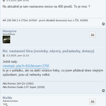
P
3.3.2025, pon 10:42
ř
í
No aktuálně je tam nastaveno resize na 400 pixelů. To je moc ?
s
p
ě
v
e
AR 159 SW 2.4 JTDm 147kW - první oficiálně dovezený kus v ČR, 4/2006.
k
Hampice
SemTuFurt
Re: nastavení fóra (novinky, názory, požadavky, dotazy)
P
3.3.2025, pon 11:13
ř
í
Ještě tady:
s
viewtopic.php?t=8119&start=2750
p
ě
to je v pořádku, ale na další stránce fotky, co jsem přidával dnes stejným
v
způsobem, jsou už nehezky velké.
e
k
Alfa Romeo 164 QV (1992)
Alfa Romeo Giulia 2.0T Super (2018)
MaWa
Administrátor