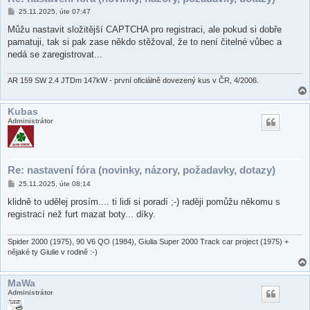
P
25.11.2025, úte 07:47
ř
í
Můžu nastavit složitější CAPTCHA pro registraci, ale pokud si dobře
s
pamatuji, tak si pak zase někdo stěžoval, že to není čitelné vůbec a
p
ě
nedá se zaregistrovat...
v
e
k
AR 159 SW 2.4 JTDm 147kW - první oficiálně dovezený kus v ČR, 4/2006.
Kubas
Administrátor
Re: nastavení fóra (novinky, názory, požadavky, dotazy)
P
25.11.2025, úte 08:14
ř
í
klidně to udělej prosím.... ti lidi si poradí ;-) raději pomůžu někomu s
s
registrací než furt mazat boty... díky.
p
ě
v
e
Spider 2000 (1975), 90 V6 QO (1984), Giulia Super 2000 Track car project (1975) +
k
nějaké ty Giulie v rodině :-)
MaWa
Administrátor