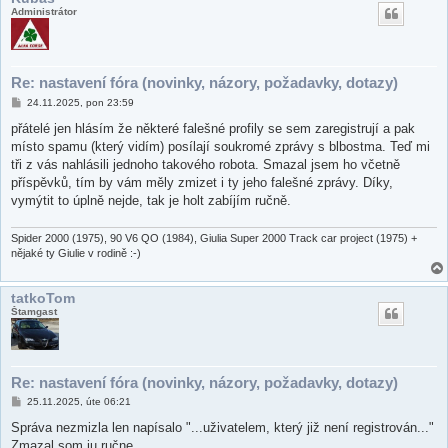
Administrátor
Re: nastavení fóra (novinky, názory, požadavky, dotazy)
P
24.11.2025, pon 23:59
ř
í
přátelé jen hlásím že některé falešné profily se sem zaregistrují a pak
s
místo spamu (který vidím) posílají soukromé zprávy s blbostma. Teď mi
p
ě
tři z vás nahlásili jednoho takového robota. Smazal jsem ho včetně
v
příspěvků, tím by vám měly zmizet i ty jeho falešné zprávy. Díky,
e
k
vymýtit to úplně nejde, tak je holt zabíjím ručně.
Spider 2000 (1975), 90 V6 QO (1984), Giulia Super 2000 Track car project (1975) +
nějaké ty Giulie v rodině :-)
tatkoTom
Štamgast
Re: nastavení fóra (novinky, názory, požadavky, dotazy)
P
25.11.2025, úte 06:21
ř
í
Správa nezmizla len napísalo "...uživatelem, který již není registrován..."
s
Zmazal som ju ručne.