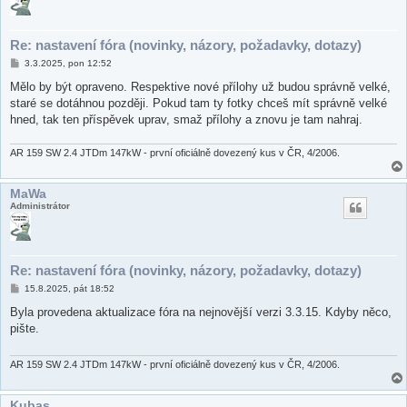
Re: nastavení fóra (novinky, názory, požadavky, dotazy)
P
3.3.2025, pon 12:52
ř
í
Mělo by být opraveno. Respektive nové přílohy už budou správně velké,
s
staré se dotáhnou později. Pokud tam ty fotky chceš mít správně velké
p
ě
hned, tak ten příspěvek uprav, smaž přílohy a znovu je tam nahraj.
v
e
k
AR 159 SW 2.4 JTDm 147kW - první oficiálně dovezený kus v ČR, 4/2006.
MaWa
Administrátor
Re: nastavení fóra (novinky, názory, požadavky, dotazy)
P
15.8.2025, pát 18:52
ř
í
Byla provedena aktualizace fóra na nejnovější verzi 3.3.15. Kdyby něco,
s
pište.
p
ě
v
e
AR 159 SW 2.4 JTDm 147kW - první oficiálně dovezený kus v ČR, 4/2006.
k
Kubas