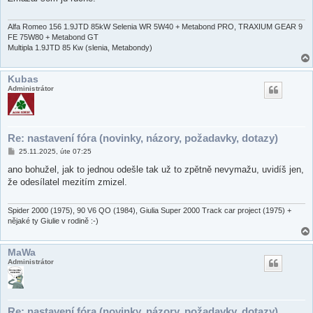
p
ě
v
e
Alfa Romeo 156 1.9JTD 85kW Selenia WR 5W40 + Metabond PRO, TRAXIUM GEAR 9
k
FE 75W80 + Metabond GT
Multipla 1.9JTD 85 Kw (slenia, Metabondy)
Kubas
Administrátor
Re: nastavení fóra (novinky, názory, požadavky, dotazy)
P
25.11.2025, úte 07:25
ř
í
ano bohužel, jak to jednou odešle tak už to zpětně nevymažu, uvidíš jen,
s
že odesílatel mezitím zmizel.
p
ě
v
e
Spider 2000 (1975), 90 V6 QO (1984), Giulia Super 2000 Track car project (1975) +
k
nějaké ty Giulie v rodině :-)
MaWa
Administrátor
Re: nastavení fóra (novinky, názory, požadavky, dotazy)