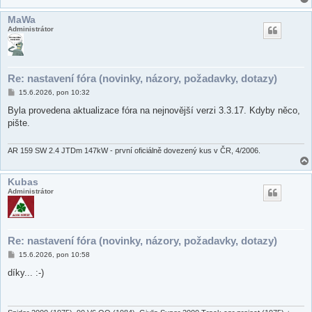
MaWa
Administrátor
Re: nastavení fóra (novinky, názory, požadavky, dotazy)
P
15.6.2026, pon 10:32
ř
í
Byla provedena aktualizace fóra na nejnovější verzi 3.3.17. Kdyby něco,
s
pište.
p
ě
v
e
AR 159 SW 2.4 JTDm 147kW - první oficiálně dovezený kus v ČR, 4/2006.
k
Kubas
Administrátor
Re: nastavení fóra (novinky, názory, požadavky, dotazy)
P
15.6.2026, pon 10:58
ř
í
díky... :-)
s
p
ě
v