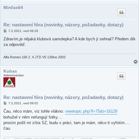
Mirďas64
Re: nastavení fóra (novinky, názory, požadavky, dotazy)
P
7.2.2021, ned 08:26
ř
í
Zdravím,je nějaká klubová samolepka? A kde bych jí sehnal? Předem dík
s
za odpověď.
p
ě
v
e
Alfa Romeo 166 2 .4 JTD V5 130kw 2003
k
Kubas
Administrátor
Re: nastavení fóra (novinky, názory, požadavky, dotazy)
P
7.2.2021, ned 09:02
ř
í
Čau, něco mám, viz tohle vlákno:
viewtopic.php?f=75&t=16129
s
bohužel v něm nefungují fotky....
p
ě
prosím pošli mi zítra SZ, budu v práci, tam je mám, něco ti vyfotím....
v
čau.
e
k