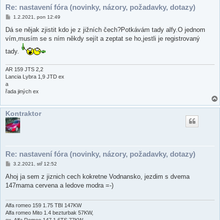
Re: nastavení fóra (novinky, názory, požadavky, dotazy)
P
1.2.2021, pon 12:49
ř
í
Dá se nějak zjistit kdo je z jižních čech?Potkávám tady alfy.O jednom
s
vím,musím se s ním někdy sejít a zeptat se ho,jestli je registrovaný
p
ě
tady.
v
e
k
AR 159 JTS 2,2
Lancia Lybra 1,9 JTD ex
a
řada jiných ex
Kontraktor
Re: nastavení fóra (novinky, názory, požadavky, dotazy)
P
3.2.2021, stř 12:52
ř
í
Ahoj ja sem z jiznich cech kokretne Vodnansko, jezdim s dvema
s
147mama cervena a ledove modra =-)
p
ě
v
e
Alfa romeo 159 1.75 TBI 147KW
k
Alfa romeo Mito 1.4 bezturbak 57KW,
ex. Alfa Romeo 147 1.6TS 77KW,