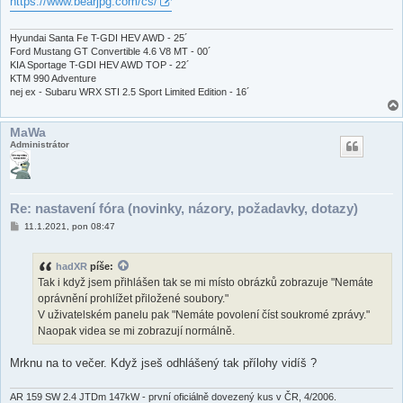
https://www.bearjpg.com/cs/
p
ě
v
e
Hyundai Santa Fe T-GDI HEV AWD - 25´
k
Ford Mustang GT Convertible 4.6 V8 MT - 00´
KIA Sportage T-GDI HEV AWD TOP - 22´
KTM 990 Adventure
nej ex - Subaru WRX STI 2.5 Sport Limited Edition - 16´
MaWa
Administrátor
Re: nastavení fóra (novinky, názory, požadavky, dotazy)
P
11.1.2021, pon 08:47
ř
í
s
hadXR
píše:
p
ě
Tak i když jsem přihlášen tak se mi místo obrázků zobrazuje "Nemáte
v
oprávnění prohlížet přiložené soubory."
e
k
V uživatelském panelu pak "Nemáte povolení číst soukromé zprávy."
Naopak videa se mi zobrazují normálně.
Mrknu na to večer. Když jseš odhlášený tak přílohy vidíš ?
AR 159 SW 2.4 JTDm 147kW - první oficiálně dovezený kus v ČR, 4/2006.