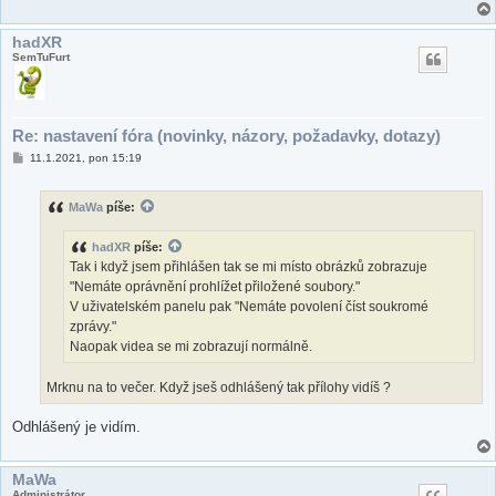
hadXR
SemTuFurt
Re: nastavení fóra (novinky, názory, požadavky, dotazy)
P
11.1.2021, pon 15:19
ř
í
s
MaWa
píše:
p
ě
v
hadXR
píše:
e
k
Tak i když jsem přihlášen tak se mi místo obrázků zobrazuje
"Nemáte oprávnění prohlížet přiložené soubory."
V uživatelském panelu pak "Nemáte povolení číst soukromé
zprávy."
Naopak videa se mi zobrazují normálně.
Mrknu na to večer. Když jseš odhlášený tak přílohy vidíš ?
Odhlášený je vidím.
MaWa
Administrátor