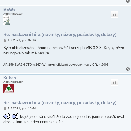
MaWa
Administrátor
Re: nastavení fóra (novinky, názory, požadavky, dotazy)
P
1.2.2021, pon 09:16
ř
í
Bylo aktualizováno fórum na nejnovější verzi phpBB 3.3.3. Kdyby něco
s
nefungovalo tak mě nebijte.
p
ě
v
e
AR 159 SW 2.4 JTDm 147kW - první oficiálně dovezený kus v ČR, 4/2006.
k
Kubas
Administrátor
Re: nastavení fóra (novinky, názory, požadavky, dotazy)
P
1.2.2021, pon 10:44
ř
í
když jsem ráno viděl že to zas nejede tak jsem se pokřižoval
s
abys v tom zase den nemusel ležet....
p
ě
v