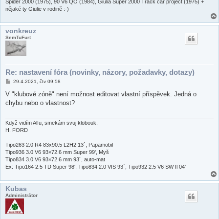
e
Spider 2000 (1975), 90 V6 QO (1984), Giulia Super 2000 Track car project (1975) +
k
nějaké ty Giulie v rodině :-)
vonkreuz
SemTuFurt
Re: nastavení fóra (novinky, názory, požadavky, dotazy)
P
29.4.2021, čtv 09:58
ř
í
V "klubové zóně" není možnost editovat vlastní příspěvek. Jedná o
s
chybu nebo o vlastnost?
p
ě
v
e
Když vidím Alfu, smekám svuj klobouk.
k
H. FORD
Tipo263 2.0 R4 83x90.5 L2H2 13´, Papamobil
Tipo936 3.0 V6 93×72.6 mm Super 99', Myš
Tipo834 3.0 V6 93×72.6 mm 93´, auto-mat
Ex: Tipo164 2.5 TD Super 98', Tipo834 2.0 VIS 93´, Tipo932 2.5 V6 SW fl 04'
Kubas
Administrátor