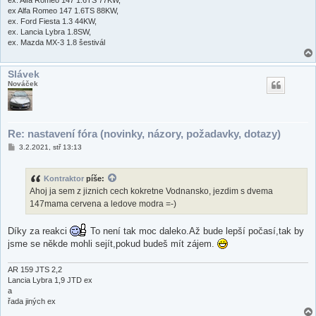
ex Alfa Romeo 147 1.6TS 88KW,
ex. Ford Fiesta 1.3 44KW,
ex. Lancia Lybra 1.8SW,
ex. Mazda MX-3 1.8 šestivál
Slávek
Nováček
Re: nastavení fóra (novinky, názory, požadavky, dotazy)
P
3.2.2021, stř 13:13
ř
í
s
Kontraktor
píše:
p
ě
Ahoj ja sem z jiznich cech kokretne Vodnansko, jezdim s dvema
v
147mama cervena a ledove modra =-)
e
k
Díky za reakci
To není tak moc daleko.Až bude lepší počasí,tak by
jsme se někde mohli sejít,pokud budeš mít zájem.
AR 159 JTS 2,2
Lancia Lybra 1,9 JTD ex
a
řada jiných ex