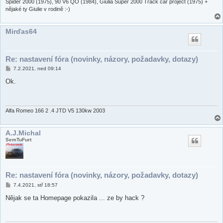
Spider 2000 (1975), 90 V6 QO (1984), Giulia Super 2000 Track car project (1975) +
nějaké ty Giulie v rodině :-)
Mirďas64
Re: nastavení fóra (novinky, názory, požadavky, dotazy)
P
7.2.2021, ned 09:14
ř
í
Ok.
s
p
ě
v
e
Alfa Romeo 166 2 .4 JTD V5 130kw 2003
k
A.J.Michal
SemTuFurt
Re: nastavení fóra (novinky, názory, požadavky, dotazy)
P
7.4.2021, stř 18:57
ř
í
Nějak se ta Homepage pokazila ... ze by hack ?
s
p
ě
v