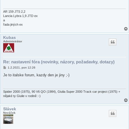
p
ě
v
e
AR 159 JTS 2,2
k
Lancia Lybra 1,9 JTD ex
a
řada jiných ex
Kubas
Administrátor
Re: nastavení fóra (novinky, názory, požadavky, dotazy)
P
1.2.2021, pon 12:26
ř
í
Je to italske forum, kazdy den je jiny ;-)
s
p
ě
v
e
Spider 2000 (1975), 90 V6 QO (1984), Giulia Super 2000 Track car project (1975) +
k
nějaké ty Giulie v rodině :-)
Slávek
Nováček