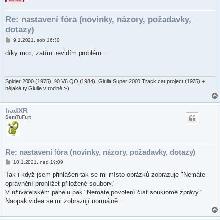
Re: nastavení fóra (novinky, názory, požadavky,
dotazy)
P
9.1.2021, sob 16:30
ř
í
díky moc, zatím nevidím problém....
s
p
ě
v
e
Spider 2000 (1975), 90 V6 QO (1984), Giulia Super 2000 Track car project (1975) +
k
nějaké ty Giulie v rodině :-)
hadXR
SemTuFurt
Re: nastavení fóra (novinky, názory, požadavky, dotazy)
P
10.1.2021, ned 19:09
ř
í
Tak i když jsem přihlášen tak se mi místo obrázků zobrazuje "Nemáte
s
oprávnění prohlížet přiložené soubory."
p
ě
V uživatelském panelu pak "Nemáte povolení číst soukromé zprávy."
v
Naopak videa se mi zobrazují normálně.
e
k