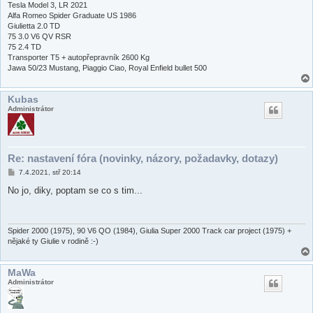
e
Tesla Model 3, LR 2021
k
Alfa Romeo Spider Graduate US 1986
Giulietta 2.0 TD
75 3.0 V6 QV RSR
75 2.4 TD
Transporter T5 + autopřepravník 2600 Kg
Jawa 50/23 Mustang, Piaggio Ciao, Royal Enfield bullet 500
Kubas
Administrátor
Re: nastavení fóra (novinky, názory, požadavky, dotazy)
P
7.4.2021, stř 20:14
ř
í
No jo, diky, poptam se co s tim...
s
p
ě
v
e
Spider 2000 (1975), 90 V6 QO (1984), Giulia Super 2000 Track car project (1975) +
k
nějaké ty Giulie v rodině :-)
MaWa
Administrátor