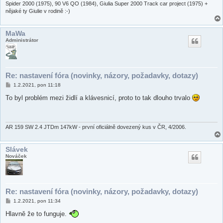
e
Spider 2000 (1975), 90 V6 QO (1984), Giulia Super 2000 Track car project (1975) +
k
nějaké ty Giulie v rodině :-)
MaWa
Administrátor
Re: nastavení fóra (novinky, názory, požadavky, dotazy)
P
1.2.2021, pon 11:18
ř
í
To byl problém mezi židlí a klávesnicí, proto to tak dlouho trvalo
s
p
ě
v
e
AR 159 SW 2.4 JTDm 147kW - první oficiálně dovezený kus v ČR, 4/2006.
k
Slávek
Nováček
Re: nastavení fóra (novinky, názory, požadavky, dotazy)
P
1.2.2021, pon 11:34
ř
í
Hlavně že to funguje.
s