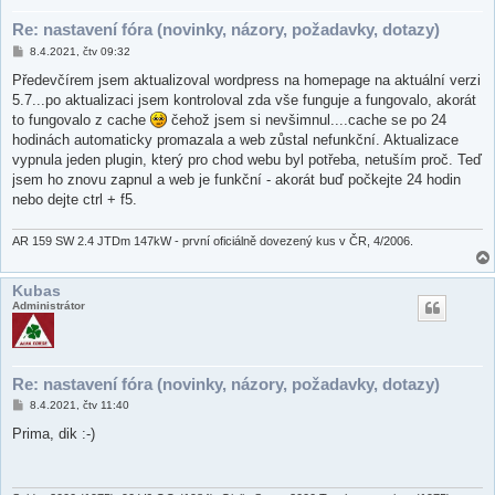
Re: nastavení fóra (novinky, názory, požadavky, dotazy)
P
8.4.2021, čtv 09:32
ř
í
Předevčírem jsem aktualizoval wordpress na homepage na aktuální verzi
s
5.7...po aktualizaci jsem kontroloval zda vše funguje a fungovalo, akorát
p
ě
to fungovalo z cache
čehož jsem si nevšimnul....cache se po 24
v
hodinách automaticky promazala a web zůstal nefunkční. Aktualizace
e
k
vypnula jeden plugin, který pro chod webu byl potřeba, netuším proč. Teď
jsem ho znovu zapnul a web je funkční - akorát buď počkejte 24 hodin
nebo dejte ctrl + f5.
AR 159 SW 2.4 JTDm 147kW - první oficiálně dovezený kus v ČR, 4/2006.
Kubas
Administrátor
Re: nastavení fóra (novinky, názory, požadavky, dotazy)
P
8.4.2021, čtv 11:40
ř
í
Prima, dik :-)
s
p
ě
v