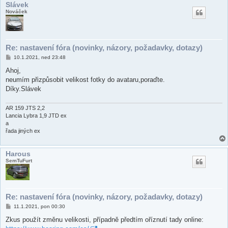
Slávek
Nováček
Re: nastavení fóra (novinky, názory, požadavky, dotazy)
P
10.1.2021, ned 23:48
ř
í
Ahoj,
s
neumím přizpůsobit velikost fotky do avataru,poraďte.
p
ě
Díky.Slávek
v
e
k
AR 159 JTS 2,2
Lancia Lybra 1,9 JTD ex
a
řada jiných ex
Harous
SemTuFurt
Re: nastavení fóra (novinky, názory, požadavky, dotazy)
P
11.1.2021, pon 00:30
ř
í
Zkus použít změnu velikosti, případně předtím oříznutí tady online:
s