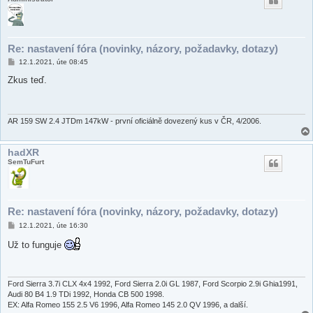
Re: nastavení fóra (novinky, názory, požadavky, dotazy)
P
12.1.2021, úte 08:45
ř
í
Zkus teď.
s
p
ě
v
e
AR 159 SW 2.4 JTDm 147kW - první oficiálně dovezený kus v ČR, 4/2006.
k
hadXR
SemTuFurt
Re: nastavení fóra (novinky, názory, požadavky, dotazy)
P
12.1.2021, úte 16:30
ř
í
Už to funguje
s
p
ě
v
e
Ford Sierra 3.7i CLX 4x4 1992, Ford Sierra 2.0i GL 1987, Ford Scorpio 2.9i Ghia1991,
k
Audi 80 B4 1.9 TDi 1992, Honda CB 500 1998.
EX: Alfa Romeo 155 2.5 V6 1996, Alfa Romeo 145 2.0 QV 1996, a další.